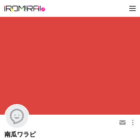
t
o
g
g
l
e
n
a
v
i
g
a
t
i
o
n
この会員を共有
南瓜ワラビ