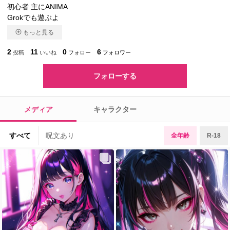
初心者 主にANIMA
Grokでも遊ぶよ
もっと見る
2
11
0
6
投稿
いいね
フォロー
フォロワー
フォローする
メディア
キャラクター
すべて
呪文あり
全年齢
R-18