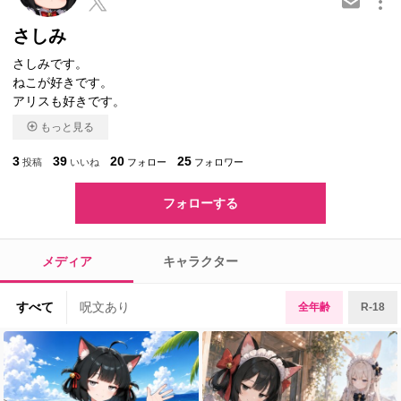
さしみ
さしみです。
ねこが好きです。
アリスも好きです。
もっと見る
3
39
20
25
投稿
いいね
フォロー
フォロワー
フォローする
メディア
キャラクター
すべて
呪文あり
全年齢
R-18