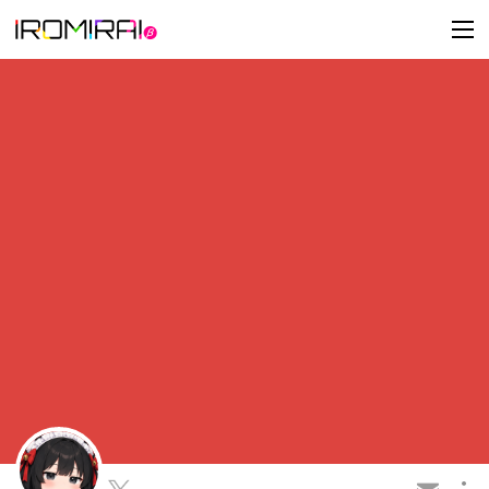
t
o
g
g
l
e
n
a
v
i
g
a
t
i
o
n
この会員を共有