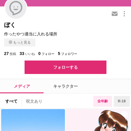
この会員を共有
ぼく
作ったやつ適当に入れる場所
もっと見る
27
33
0
5
投稿
いいね
フォロー
フォロワー
フォローする
メディア
キャラクター
すべて
呪文あり
全年齢
R-18