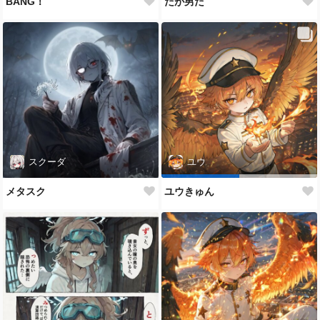
BANG！
だが男だ
スクーダ
ユウ
メタスク
ユウきゅん