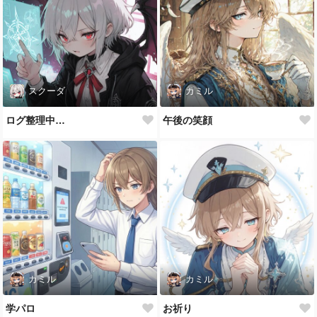
スクーダ
カミル
ログ整理中…
午後の笑顔
カミル
カミル
学パロ
お祈り