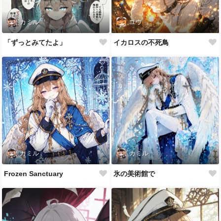
カミル
ユウ
「ずっとみてたよ」
イカロスの不死鳥
カミル
カミル
Frozen Sanctuary
氷の美術館で