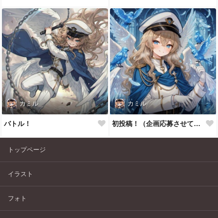
カミル
カミル
バトル！
初投稿！（企画応募させてください～）
トップページ
イラスト
フォト