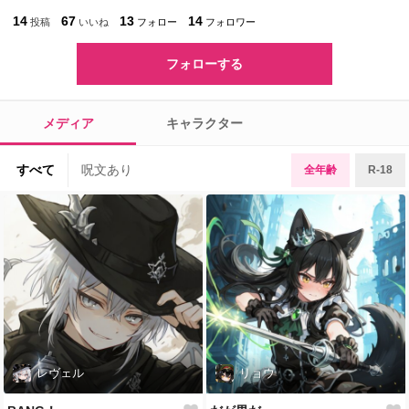
14
67
13
14
投稿
いいね
フォロー
フォロワー
フォローする
メディア
キャラクター
すべて
呪文あり
全年齢
R-18
レヴェル
リョウ