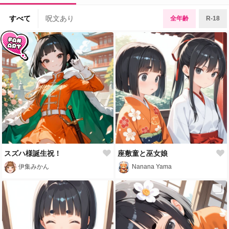
すべて
呪文あり
全年齢
R-18
スズハ様誕生祝！
座敷童と巫女娘
伊集みかん
Nanana Yama