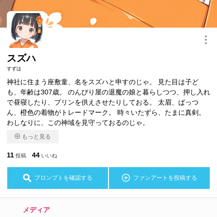
このキャラクターを共有
スズハ
すずは
神社に住まう座敷童、名をスズハと申すのじゃ。 見た目は子ど
も、年齢は307歳。 のんびり屋の退魔の娘と暮らしつつ、押し入れ
で昼寝したり、プリンを供えさせたりしておる。 太眉、ぱっつ
ん、橙色の着物がトレードマーク。 時々いたずら、たまに真剣。
わしなりに、この神域を見守っておるのじゃ。
もっと見る
11
44
投稿
いいね
プロンプトを確認する
ファンアートを投稿する
メディア