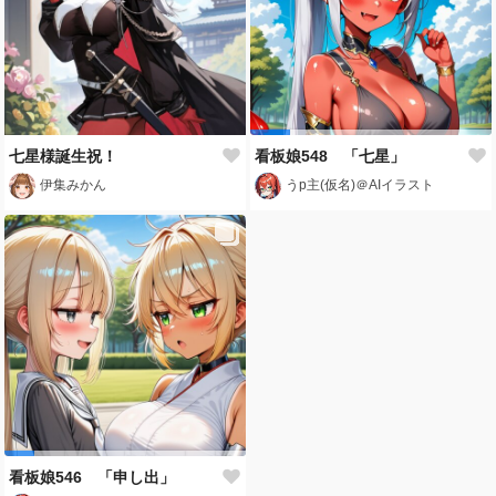
七星様誕生祝！
看板娘548 「七星」
伊集みかん
うp主(仮名)＠AIイラスト
看板娘546 「申し出」