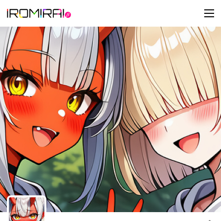
t
o
g
g
l
e
n
a
v
i
g
a
t
i
o
n
このキャラクターを共有