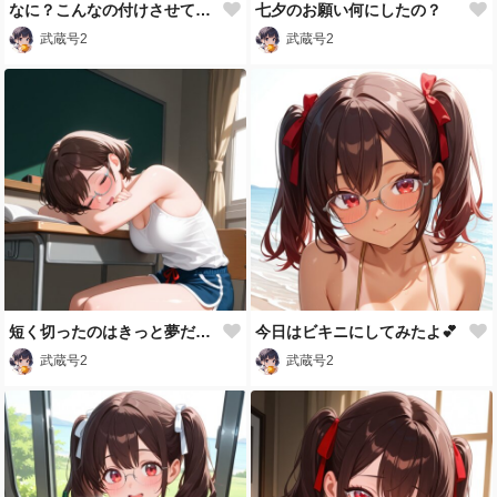
なに？こんなの付けさせて、息が荒いよ💕
七夕のお願い何にしたの？
武蔵号2
武蔵号2
短く切ったのはきっと夢だよねZzz💦
今日はビキニにしてみたよ💕
武蔵号2
武蔵号2