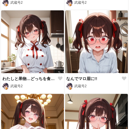
武蔵号2
武蔵号2
わたしと果物…どっちを食べる？
なんでマロ眉に!!
武蔵号2
武蔵号2