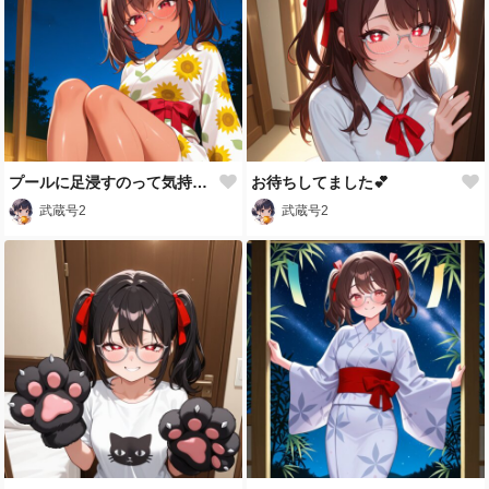
プールに足浸すのって気持ちいい💕
お待ちしてました💕
武蔵号2
武蔵号2