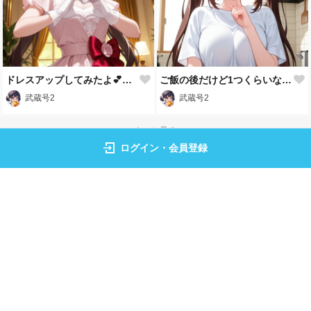
ドレスアップしてみたよ💕似合う？
ご飯の後だけど1つくらいなら大丈夫…だよね💦
武蔵号2
武蔵号2
もっと見る
ログイン・会員登録
トップページ
イラスト
フォト
ランキング
キャラクター