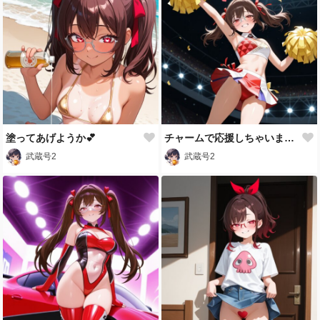
塗ってあげようか💕
チャームで応援しちゃいます💕
武蔵号2
武蔵号2