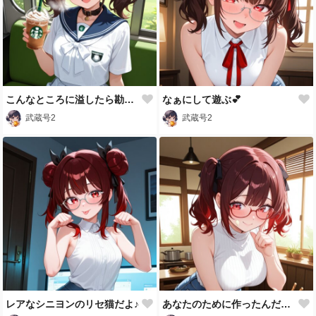
こんなところに溢したら勘違いされちゃうよ💕
なぁにして遊ぶ💕
武蔵号2
武蔵号2
レアなシニヨンのリセ猫だよ♪
あなたのために作ったんだよ♪💕