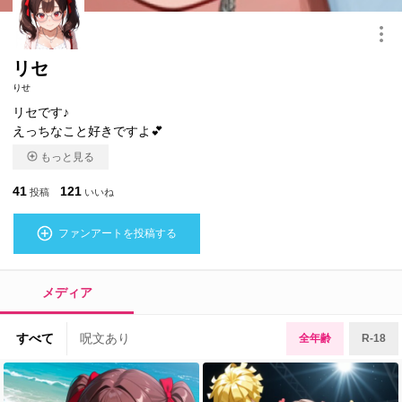
このキャラクターを共有
リセ
りせ
リセです♪
えっちなこと好きですよ💕
もっと見る
41
121
投稿
いいね
ファンアートを投稿する
メディア
すべて
呪文あり
全年齢
R-18