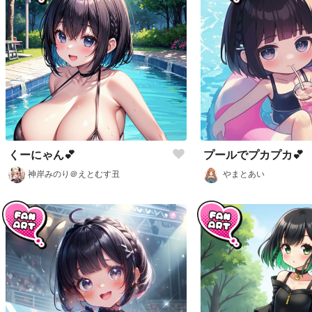
くーにゃん💕
プールでプカプカ💕
神岸みのり＠えとむす丑
やまとあい