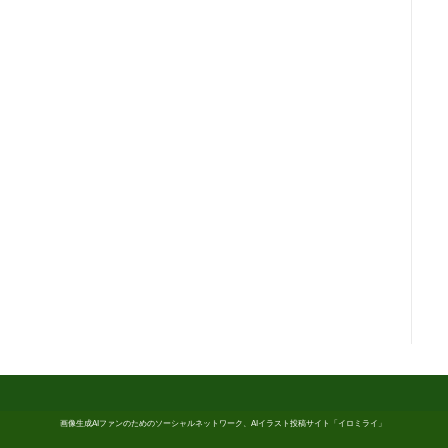
画像生成AIファンのためのソーシャルネットワーク、AIイラスト投稿サイト「イロミライ」