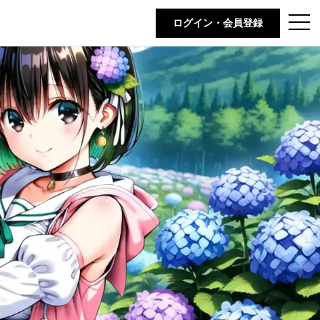
t
ログイン・会員登録
o
g
g
l
e
n
a
v
i
g
a
t
i
o
n