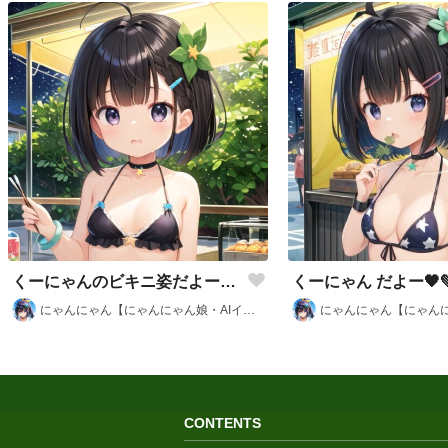
くーにゃんのビキニ姿だよー🖤💚🐱
くーにゃん だよー🖤
にゃんにゃん【にゃんにゃん娘・AIイラスト部】
CONTENTS