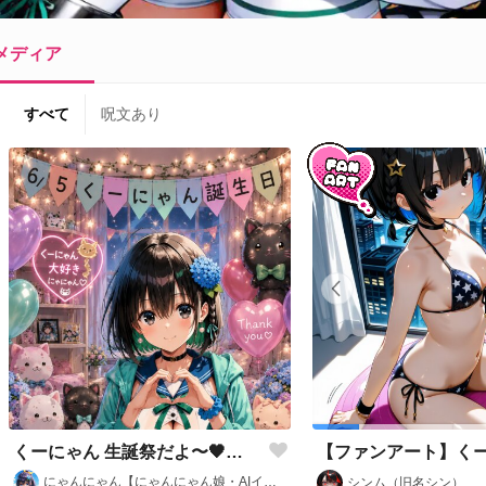
メディア
すべて
呪文あり
くーにゃん 生誕祭だよ〜🖤🖤💚🐱
にゃんにゃん【にゃんにゃん娘・AIイラスト部】
シンム（旧名シン）