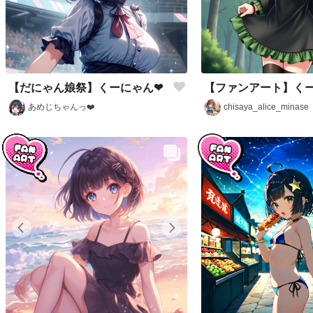
【だにゃん娘祭】くーにゃん❤
【ファンアート】く
あめじちゃんっ❤️
chisaya_alice_minase