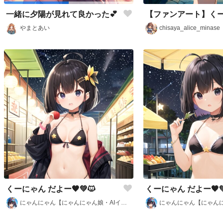
【ファンアート】く
一緒に夕陽が見れて良かった💕
chisaya_alice_minase
やまとあい
くーにゃん だよー🖤💚🐱
くーにゃん だよー🖤
にゃんにゃん【にゃんにゃん娘・AIイラスト部】