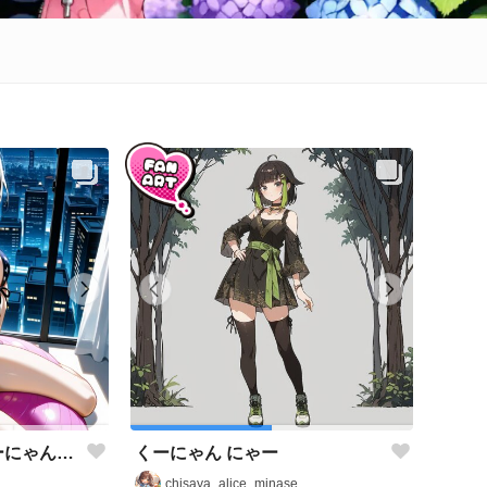
【ファンアート】くーにゃん(#だにゃん娘)のバランスボール【6枚】
くーにゃん にゃー
chisaya_alice_minase