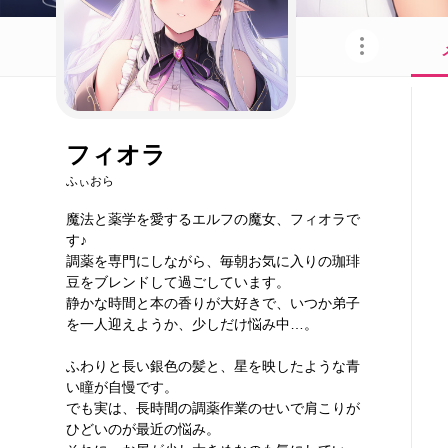
このキャラクターを共有
フィオラ
ふぃおら
魔法と薬学を愛するエルフの魔女、フィオラで
す♪
調薬を専門にしながら、毎朝お気に入りの珈琲
豆をブレンドして過ごしています。
静かな時間と本の香りが大好きで、いつか弟子
を一人迎えようか、少しだけ悩み中…。
ふわりと長い銀色の髪と、星を映したような青
い瞳が自慢です。
でも実は、長時間の調薬作業のせいで肩こりが
ひどいのが最近の悩み。