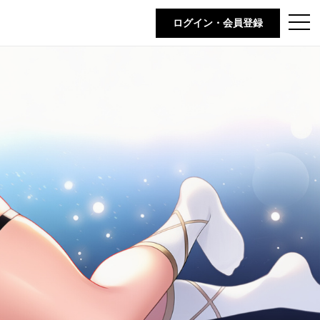
t
ログイン・会員登録
o
g
g
l
e
n
a
v
i
g
a
t
i
o
n