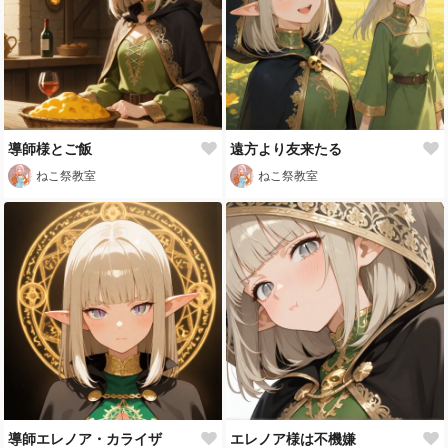
導師様とご飯
遠方より友来たる
ねこ祭教室
ねこ祭教室
導師エレノア・カライザ
エレノア様は不機嫌