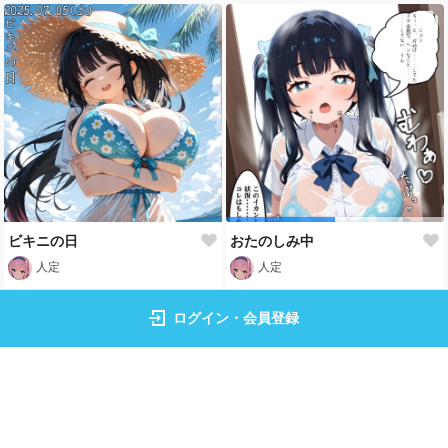
ビキニの日
おたのしみ中
人定
人定
もっと見る
ログイン・会員登録
トップページ
イラスト