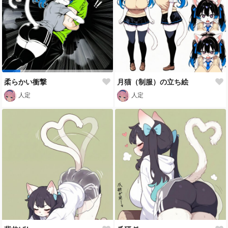
柔らかい衝撃
月猫（制服）の立ち絵
人定
人定