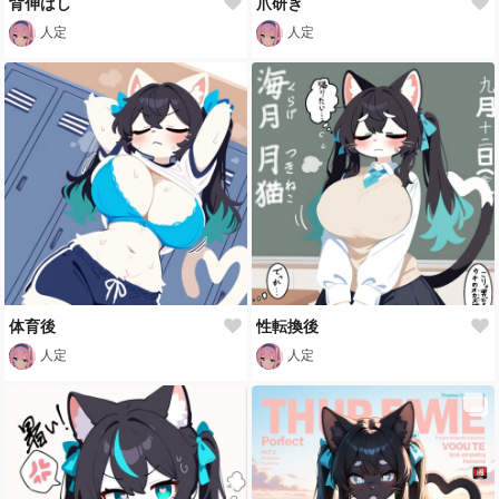
背伸ばし
爪研ぎ
人定
人定
体育後
性転換後
人定
人定