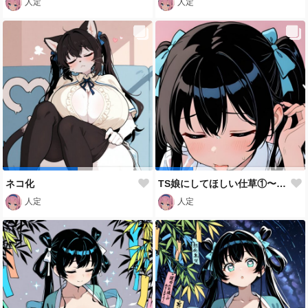
人定
人定
ネコ化
TS娘にしてほしい仕草①〜③－２
人定
人定