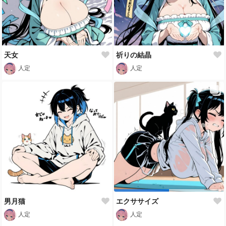
天女
祈りの結晶
人定
人定
男月猫
エクササイズ
人定
人定