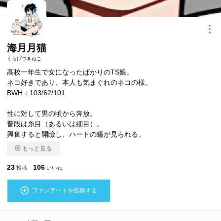
このキャラクターを共有
海月月猫
くらげつきねこ
高校一年生で女になったばかりのTS娘。
ネコ好きであり、本人も気まぐれのネコの様。
BWH：103/62/101
性に対して男の頃から奔放。
普段は糸目（あるいは細目）。
興奮すると開瞼し、ハートの瞳が見られる。
もっと見る
23
106
投稿
いいね
ファンアートを投稿する