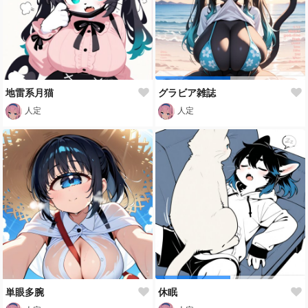
地雷系月猫
グラビア雑誌
人定
人定
単眼多腕
休眠