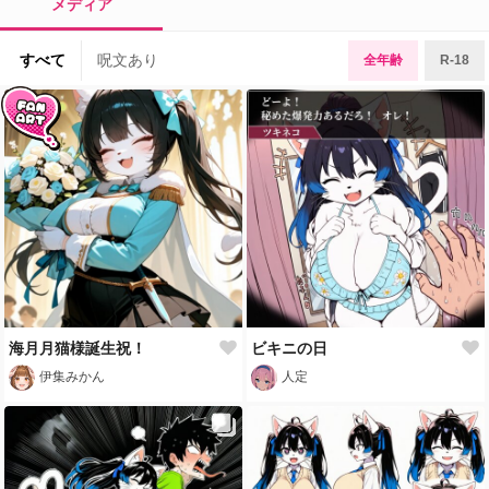
メディア
すべて
呪文あり
全年齢
R-18
海月月猫様誕生祝！
ビキニの日
伊集みかん
人定