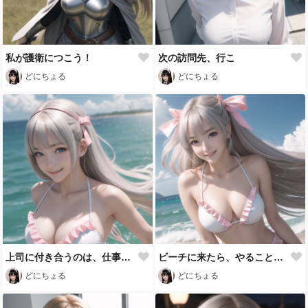
私が護衛につこう！
次の訪問先、行こ
どにちょる
どにちょる
上司に付き合うのは、仕事のうち？
ビーチに来たら、やることって……ね！？
どにちょる
どにちょる