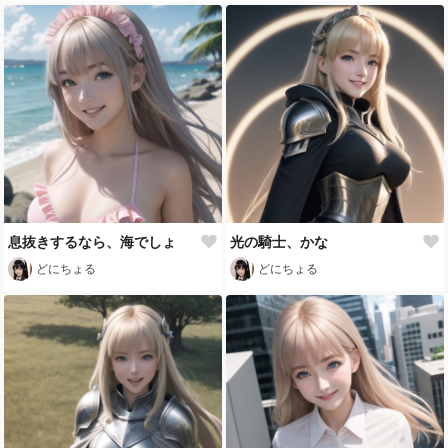
息抜きするなら、海でしょ
光の騎士、かな
どにちょる
どにちょる