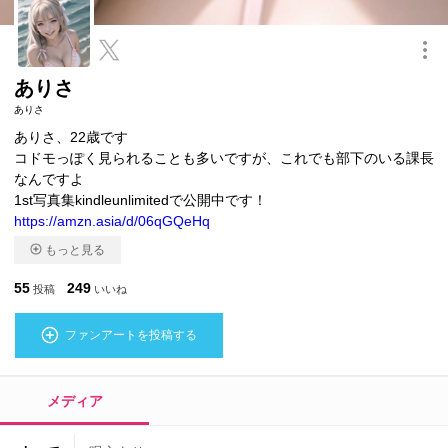
このキャラクターを共有
ありさ
ありさ
ありさ、22歳です
コドモっぽく見られることも多いですが、これでも部下のいる課長
なんですよ
1st写真集kindleunlimitedで公開中です！
https://amzn.asia/d/06qGQeHq
もっと見る
55
249
投稿
いいね
ファンアートを投稿する
メディア