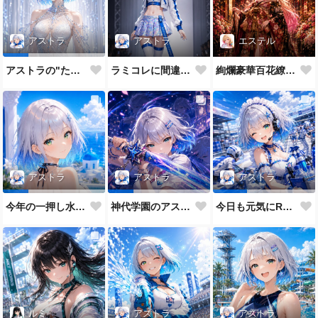
アストラ
エステル
アストラ
ラミコレに間違えてきたRQ
絢爛豪華百花繚乱なエステル姉
アストラの"たまに"のガチモード
アストラ
アストラ
アストラ
今年の一押し水着だよ💕
神代学園のアストラです💙
今日も元気にRQメイドだよ💕
アストラ
アストラ
ルミ