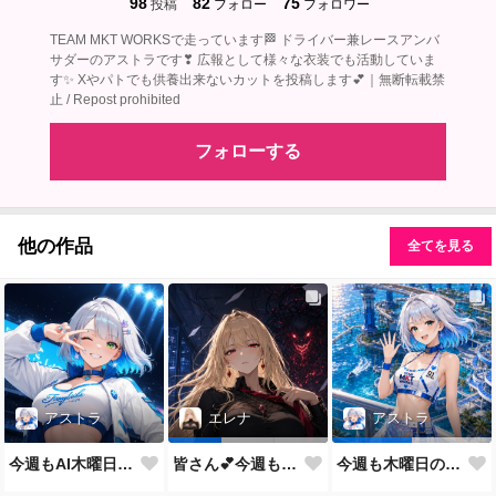
98
82
75
投稿
フォロー
フォロワー
TEAM MKT WORKSで走っています🏁 ドライバー兼レースアンバ
サダーのアストラです❣ 広報として様々な衣装でも活動していま
す✨ Xやパトでも供養出来ないカットを投稿します💕｜無断転載禁
止 / Repost prohibited
フォローする
他の作品
全てを見る
アストラ
エレナ
アストラ
今週もAI木曜日のRQの時間だよ
皆さん💕今週もおつかれさまでした✨
今週も木曜日のRQだよ💕