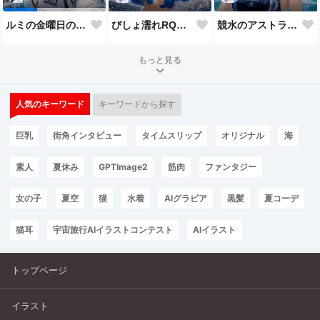
びしょ濡れRQなアストラ
競水のアストラだよ💕
ルミの金曜日のチアガール
もっと見る
人気のキーワード
キーワードから探す
巨乳
街角インタビュー
タイムスリップ
オリジナル
海
素人
夏休み
GPTImage2
筋肉
ファンタジー
女の子
夏空
猫
水着
AIグラビア
黒髪
夏コーデ
猫耳
宇宙旅行AIイラストコンテスト
AIイラスト
トップページ
イラスト