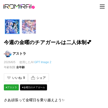
t
o
g
g
l
e
n
a
v
i
今週の金曜のチアガールは二人体制💕
g
a
t
i
アストラ
o
n
2026/6/5
使用したAI
GPT Image 2
年齢制限
全年齢
いいね
9
シェア
#アストラ
#金曜日のチアガール
さあ頑張って金曜日を乗り越えよう✨