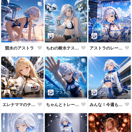
ちわ
アストラ
ちわの耐水テスト（ほぼ生身バージョン）
アストラのレーシングメイドだよ💕
競水のアストラ
アストラ
エレナ
アストラ
みんな！今週もAI木曜日のRQの時間だよ
エレナママのチアガール
ちゃんとトレーニングもします😉✨